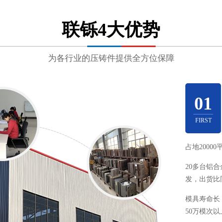
联铄4大优势
为各行业的压铸件提供全方位保障
01
FIRST
占地2000
20多台铝
发，出货比同
模具寿命长
50万模次以